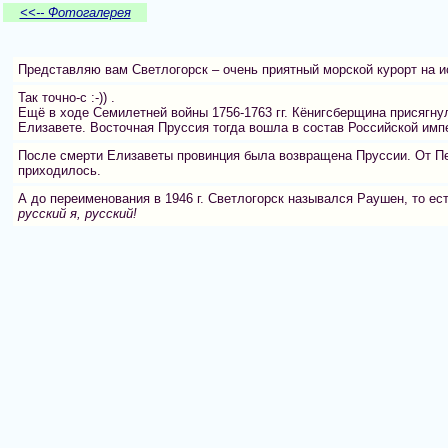
<<-- Фотогалерея
Представляю вам Светлогорск – очень приятный морской курорт на 
Так точно-с :-)) .
Ещё в ходе Семилетней войны 1756-1763 гг. Кёнигсберщина присягну
Елизавете. Восточная Пруссия тогда вошла в состав Российской имп
После смерти Елизаветы провинция была возвращена Пруссии. От Пет
приходилось.
А до переименования в 1946 г. Светлогорск назывался Раушен, то ес
русский я, русский!