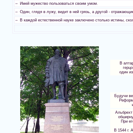
– Имей мужество пользоваться своим умом.
– Один, глядя в лужу, видит в ней грязь, а другой - отражающи
– В каждой естественной науке заключено столько истины, скол
В алта
герцо
один и
Будучи ве
Реформ
Альбрехт
обширну
При ег
В 1544 г.