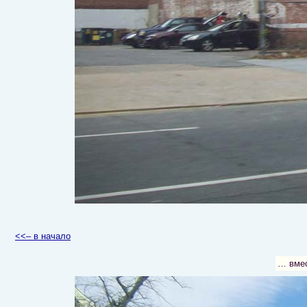
<<– в начало
… вмес