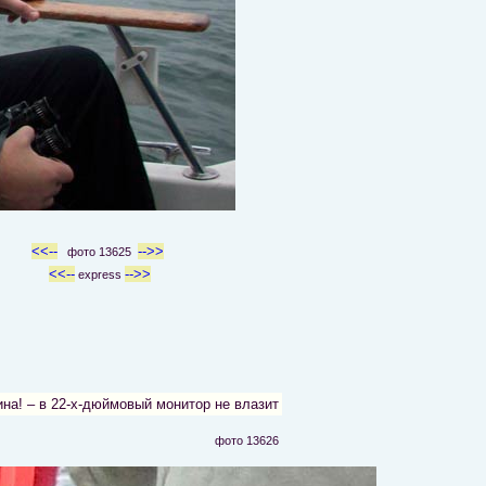
<<--
-->>
фото 13625
<<--
-->>
express
на! – в 22-х-дюймовый монитор не влазит
фото 13626