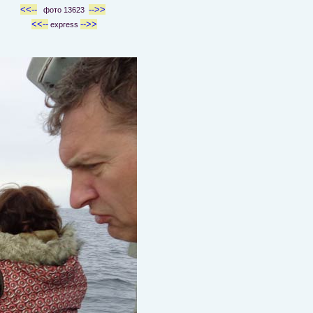
<<--
-->>
фото 13623
<<--
-->>
express