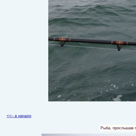
<<– в начало
Рыба, прослышав п