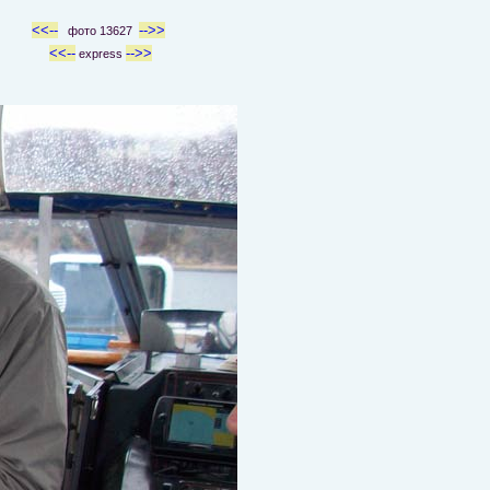
<<--
-->>
фото 13627
<<--
-->>
express