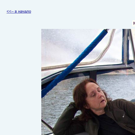
<<– в начало
К