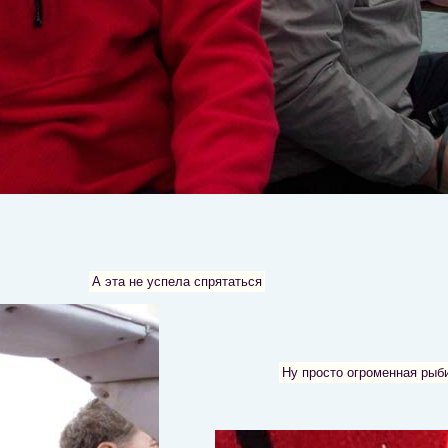
А эта не успела спрятаться
Ну просто огроменная рыби