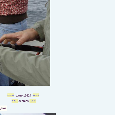
<<--
-->>
фото 13624
<<--
-->>
express
 дно