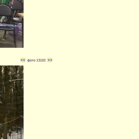
<<
>>
фото 13102