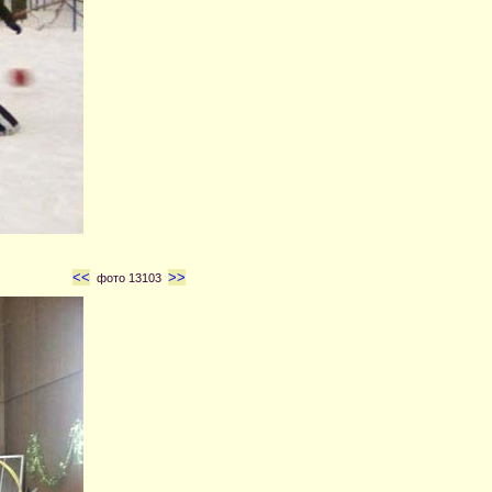
<<
>>
фото 13103