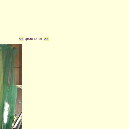
<<
>>
фото 13101