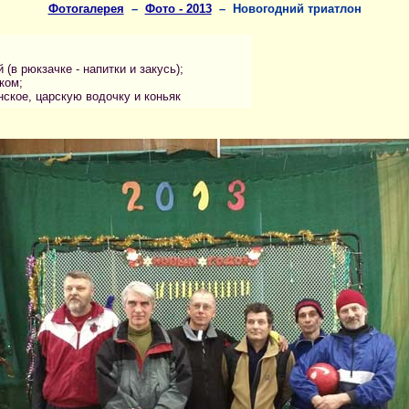
Фотогалерея
–
Фото - 2013
– Новогодний триатлон
(в рюкзачке - напитки и закусь);
ком;
ское, царскую водочку и коньяк