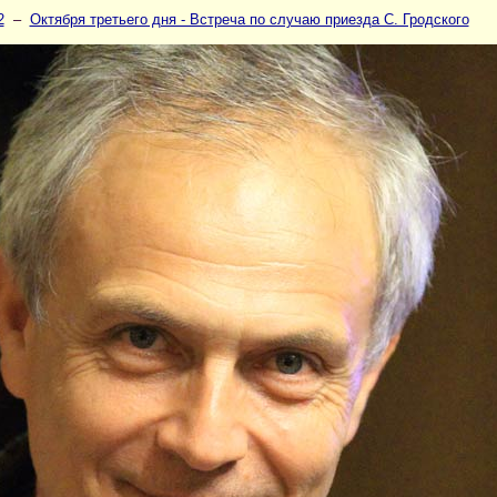
2
–
Октября третьего дня - Встреча по случаю приезда С. Гродского