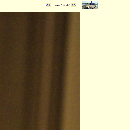
<<
>>
фото 12642