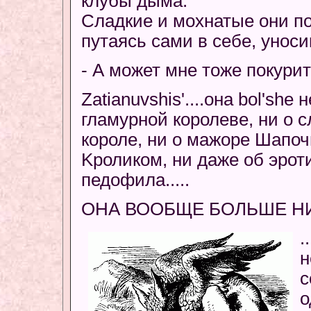
клубы дыма.
Сладкие и мохнатые они п
путаясь сами в себе, унос
- А может мне тоже покурит
Zatianuvshis'....она bol'she
гламурной королеве, ни о 
короле, ни о мажоре Шапоч
Kроликом, ни даже об эрот
педофила.....
ОНА ВООБЩЕ БОЛЬШЕ НИ
.
н
с
о