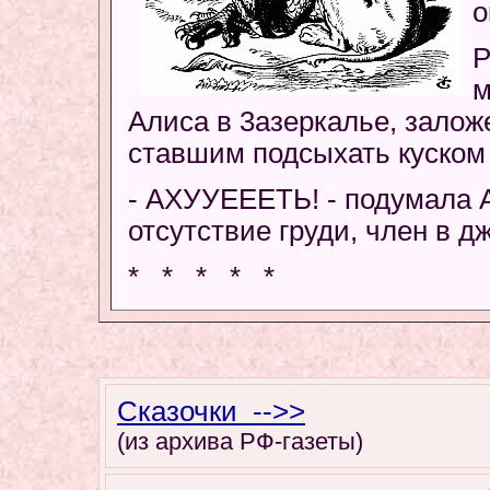
о
Р
м
Алиса в 3азеркалье, залож
ставшим подсыхать куском
- АХУУЕЕЕТЬ! - подумала А
отсутствие груди, член в д
* * * * *
Сказочки -->>
(из архива РФ-газеты)