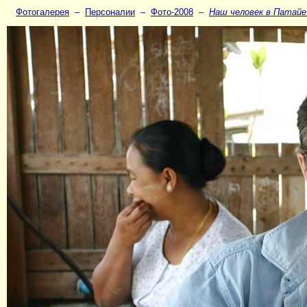
Фотогалерея
–
Персоналии
–
Фото-2008
–
Наш человек в Патайе