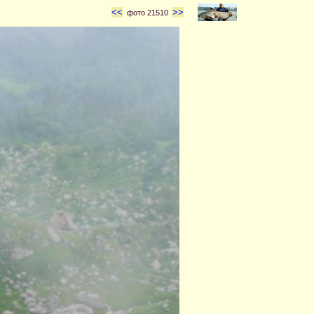
<<
>>
фото 21510