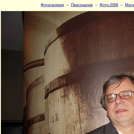
Фотогалерея
–
Персоналии
–
Фото-2008
–
Моск