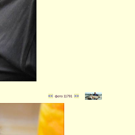
<<
>>
фото 11791