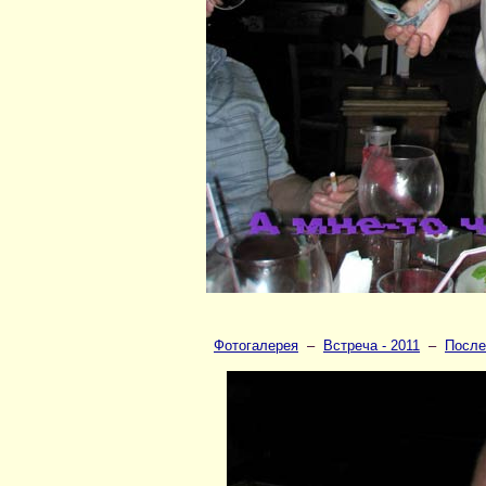
Фотогалерея
–
Встреча - 2011
–
После