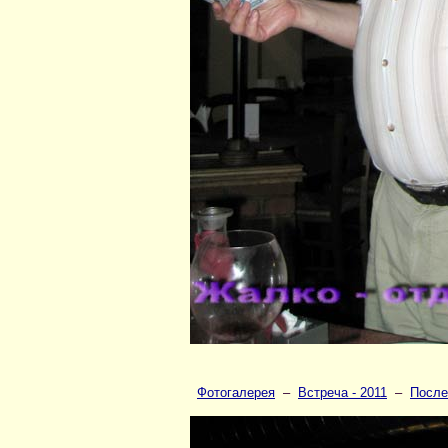
Фотогалерея
–
Встреча - 2011
–
После