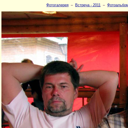
Фотогалерея
–
Встреча - 2011
–
Фотоальбом