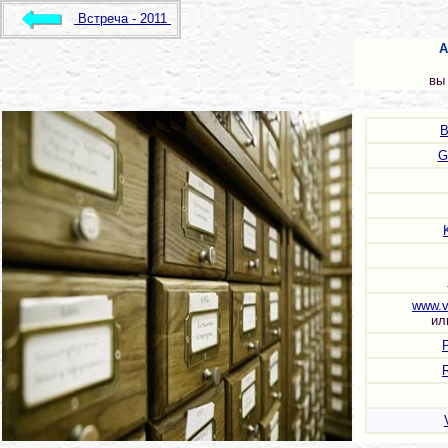
Встреча - 2011
А
вы
B
G
www.v
и