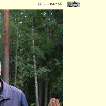
<<
>>
фото 10447