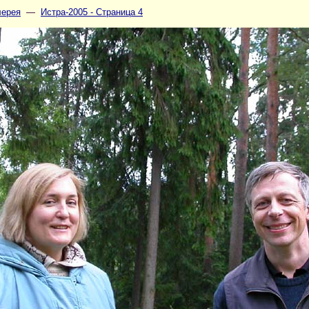
лерея
—
Истра-2005 - Страница 4