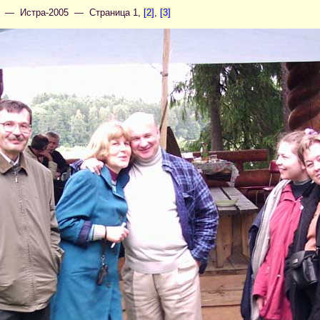
— Истра-2005 — Страница 1,
[2]
,
[3]