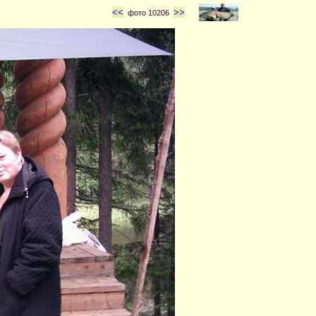
<<
>>
фото 10206